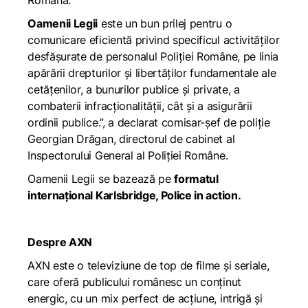
Română.
Oamenii Legii
este un bun prilej pentru o
comunicare eficientă privind specificul activităţilor
desfăşurate de personalul Poliției Române, pe linia
apărării drepturilor şi libertăţilor fundamentale ale
cetăţenilor, a bunurilor publice şi private, a
combaterii infracţionalităţii, cât și a asigurării
ordinii publice.”,
a declarat comisar-șef de poliție
Georgian Drăgan, directorul de cabinet al
Inspectorului General al Poliției Române
.
Oamenii Legii se bazează pe
formatul
internațional Karlsbridge, Police in action.
Despre AXN
AXN este o televiziune de top de filme și seriale,
care oferă publicului românesc un conținut
energic, cu un mix perfect de acțiune, intrigă și