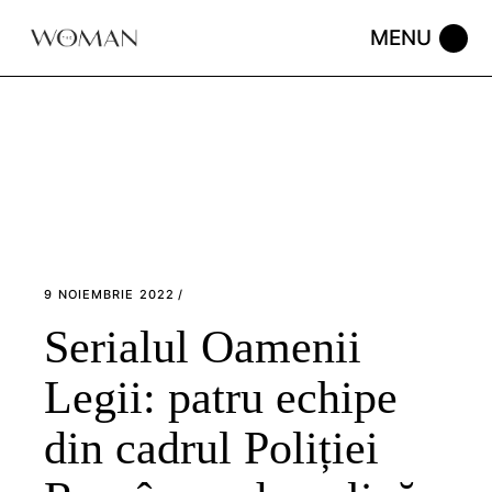
Skip
to
the
content
9 NOIEMBRIE 2022
Serialul Oamenii
Legii: patru echipe
din cadrul Poliției