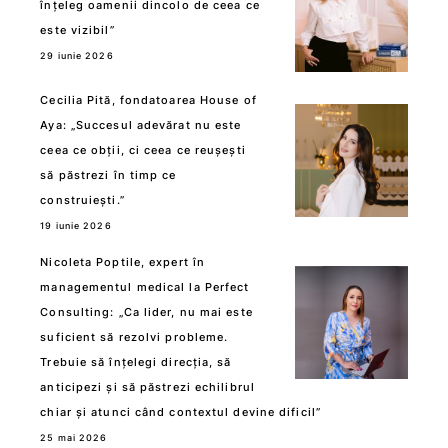
înțeleg oamenii dincolo de ceea ce
este vizibil”
29 iunie 2026
Cecilia Pită, fondatoarea House of
Aya: „Succesul adevărat nu este
ceea ce obții, ci ceea ce reușești
să păstrezi în timp ce
construiești.”
19 iunie 2026
Nicoleta Poptile, expert în
managementul medical la Perfect
Consulting: „Ca lider, nu mai este
suficient să rezolvi probleme.
Trebuie să înțelegi direcția, să
anticipezi și să păstrezi echilibrul
chiar și atunci când contextul devine dificil”
25 mai 2026