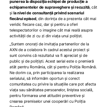
punerea la dispoziția echipei de producție a
echipamentelor de supraveghere și recuzită
, cât
și
la nivel de consultanță privind scenariul
fiecărui episod
, din dorința de a prezenta cât mai
veridic fiecare caz, dar și pentru a oferi
telespectatorilor o imagine cât mai reală asupra
activității de zi cu zi din viața unui polițist.
„Suntem onorați de invitația partenerilor de la
AXN de a colabora în cadrul acestui proiect și
sunt convins că rezultatul va fi apreciat și de
public și de polițiști. Acest serial este o premieră
atât pentru România, cât și pentru Poliția Română.
Ne dorim ca, prin participarea la realizarea
serialului, să informăm oportun şi corect
comunitatea cu privire la situațiile care pot afecta
viaţa sau sănătatea persoanelor, liniştea socială,
pentru formarea unei atitudini preventive și
crearea premiselor unei cooperări cu Poliția