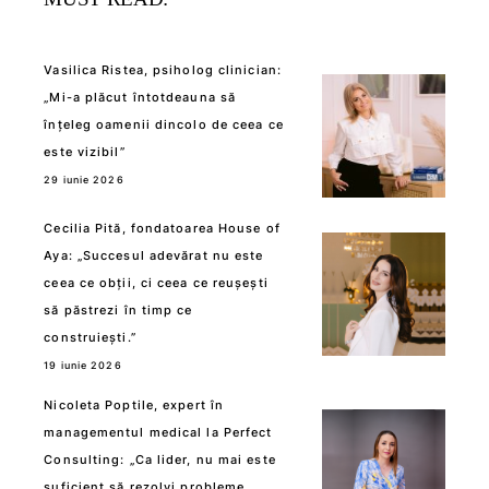
Vasilica Ristea, psiholog clinician:
„Mi-a plăcut întotdeauna să
înțeleg oamenii dincolo de ceea ce
este vizibil”
29 iunie 2026
Cecilia Pită, fondatoarea House of
Aya: „Succesul adevărat nu este
ceea ce obții, ci ceea ce reușești
să păstrezi în timp ce
construiești.”
19 iunie 2026
Nicoleta Poptile, expert în
managementul medical la Perfect
Consulting: „Ca lider, nu mai este
suficient să rezolvi probleme.