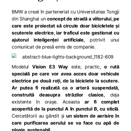
BMW a creat în parteneriat cu Universitatea Tongji
din Shanghai un
concept de stradă a viitorului, pe
care este proiectat să circule doar bicicletele şi
scuterele electrice, iar traficul este gestionat cu
ajutorul inteligenței artificiale,
potrivit unui
comunicat de presă emis de companie.
Modelul
Vision E3 Way
este, practic,
o rută
specială pe care vor avea acces doar vehicule
electrice pe două roţi, de la biciclete la scutere.
Ar putea fi realizată ca o arteră suspendată,
construită deasupra străzilor clasice,
deja
existente în oraşe. Aceasta
ar fi complet
acoperită de la punctul A în punctul B, cu sticlă
.
Cercetătorii au gândit și
un sistem de aerisire în
care purificarea aerului se va face cu apă de
ploaie, sustenabil.