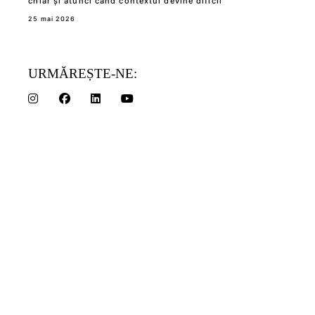
chiar și atunci când contextul devine dificil”
25 mai 2026
URMĂREȘTE-NE: