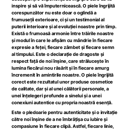
inspire și să vă împuternicească. O piele îngrijită
corespunzător nu este doar o oglindă a
frumuseții exterioare, ci și un testimonial al
puterii interioare și al evoluției noastre prin timp.
Există o frumoasă armonie între trăirile noastre
și modul în care le afișăm cu mândrie în fiecare
expresie a feței, fiecare zâmbet și fiecare semn
al timpului. Este o declarație de dragoste și
respect față de noi înșine, care strălucește în
lumina fiecărui nou răsărit și în fiecare amurg
încremenit în amintirile noastre. O piele îngrijită
corect este rezultatul unor produse cosmetice
de calitate, dar și al unei călătorii personale, a
unei înțelegeri profunde a sinelui și a unei
conexiuni autentice cu propria noastră esență.
Este o pledoarie pentru autenticitate și o invitație
către noi înșine de a ne îmbrățișa cu iubire și
compasiune în fiecare clipă. Astfel, fiecare linie,