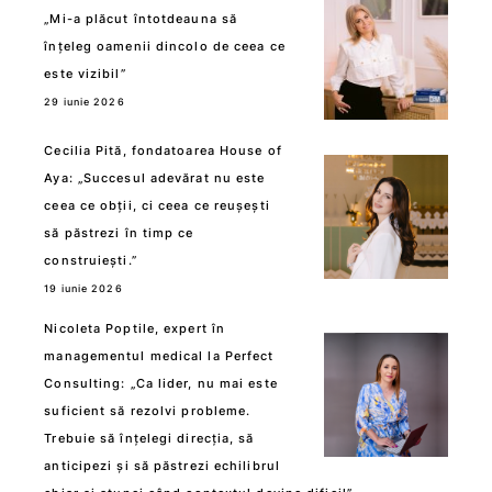
„Mi-a plăcut întotdeauna să
înțeleg oamenii dincolo de ceea ce
este vizibil”
29 iunie 2026
Cecilia Pită, fondatoarea House of
Aya: „Succesul adevărat nu este
ceea ce obții, ci ceea ce reușești
să păstrezi în timp ce
construiești.”
19 iunie 2026
Nicoleta Poptile, expert în
managementul medical la Perfect
Consulting: „Ca lider, nu mai este
suficient să rezolvi probleme.
Trebuie să înțelegi direcția, să
anticipezi și să păstrezi echilibrul