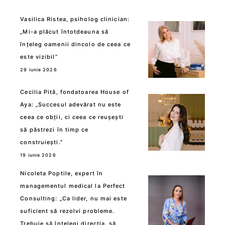
Vasilica Ristea, psiholog clinician:
„Mi-a plăcut întotdeauna să
înțeleg oamenii dincolo de ceea ce
este vizibil”
29 iunie 2026
Cecilia Pită, fondatoarea House of
Aya: „Succesul adevărat nu este
ceea ce obții, ci ceea ce reușești
să păstrezi în timp ce
construiești.”
19 iunie 2026
Nicoleta Poptile, expert în
managementul medical la Perfect
Consulting: „Ca lider, nu mai este
suficient să rezolvi probleme.
Trebuie să înțelegi direcția, să