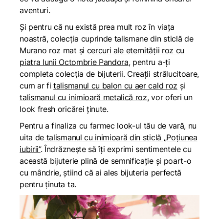
aventuri.
Și pentru că nu există prea mult roz în viața
noastră, colecția cuprinde
talismane din sticlă de
Murano roz mat
și
cercuri ale eternității roz cu
piatra lunii Octombrie Pandora
, pentru a-ți
completa colecția de bijuterii. Creații strălucitoare,
cum ar fi
talismanul cu balon cu aer cald roz
și
talismanul cu inimioară metalică roz
, vor oferi un
look fresh oricărei ținute.
Pentru a finaliza cu farmec look-ul tău de vară, nu
uita de
talismanul cu inimioară din sticlă „Poțiunea
iubirii”
. Îndrăznește să îți exprimi sentimentele cu
această bijuterie plină de semnificație și poart-o
cu mândrie, știind că ai ales bijuteria perfectă
pentru ținuta ta.