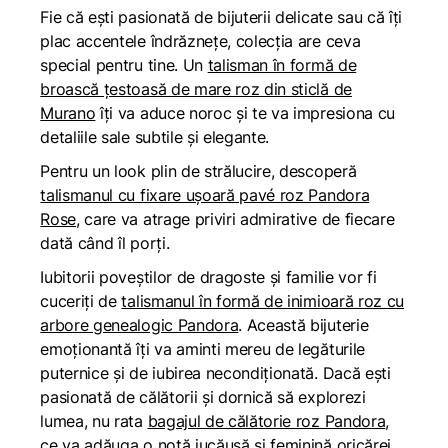
Fie că ești pasionată de bijuterii delicate sau că îți
plac accentele îndrăznețe, colecția are ceva
special pentru tine. Un
talisman în formă de
broască țestoasă de mare roz din sticlă de
Murano
îți va aduce noroc și te va impresiona cu
detaliile sale subtile și elegante.
Pentru un look plin de strălucire, descoperă
talismanul cu fixare ușoară pavé roz Pandora
Rose
, care va atrage priviri admirative de fiecare
dată când îl porți.
Iubitorii poveștilor de dragoste și familie vor fi
cuceriți de
talismanul în formă de inimioară roz cu
arbore genealogic Pandora
.
Această bijuterie
emoționantă îți va aminti mereu de legăturile
puternice și de iubirea necondiționată. Dacă ești
pasionată de călătorii și dornică să explorezi
lumea, nu rata
bagajul de călătorie roz Pandora
,
ce va adăuga o notă jucăușă și feminină oricărei