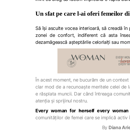
Un sfat pe care l-ai oferi femeilo
Să își asculte vocea interioară, să creadă în 
zonei de confort, indiferent că asta însea
dezamăgească așteptările celorlalți sau mome
În acest moment, ne bucurăm de un context și
clar mod de a recunoaște meritele celei de l
e răsplata muncii. Dar când întreaga comunit
atenția și sprijinul nostru.
Every woman for
herself
every woman
comunităților de femei care se implică activ
By
Diana Ari