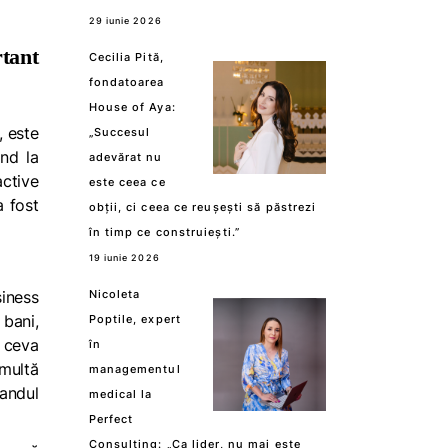
29 iunie 2026
tant
Cecilia Pită,
fondatoarea
House of Aya:
,
este
„Succesul
ind la
adevărat nu
active
este ceea ce
a fost
obții, ci ceea ce reușești să păstrezi
în timp ce construiești.”
19 iunie 2026
iness
Nicoleta
 bani,
Poptile, expert
a ceva
în
 multă
managementul
randul
medical la
Perfect
Consulting: „Ca lider, nu mai este