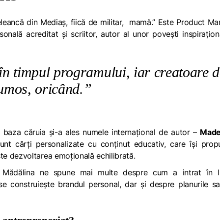
leancă din Mediaș, fiică de militar,
mamă.”
Este
Product Ma
onală acreditat și scriitor, autor al unor poveşti inspiraţion
n timpul programului, iar creatoare d
umos, oricând.”
 baza căruia și-a ales numele internațional de autor –
Made
sunt cărți personalizate cu conținut educativ, care își pro
vește dezvoltarea emoțională echilibrată.
 Mădălina ne spune mai multe despre cum a intrat în 
 se construiește brandul personal, dar și despre planurile s