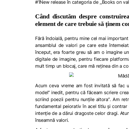
#1New release în categoria de ,,Books on va
Când discutăm despre construirea
element de care trebuie să ținem co
Fără îndoială, pentru mine cel mai importan
ansamblul de valori pe care este întemeia
început, era foarte greu să am o imagine uni
digitale de imagine, pentru fiecare platform
mult timp un blocaj, care mă reținea din a c
Acum ceva vreme am fost invitată să fac un
model’’ inedit, pentru că făceam scriere crea
scriind poezii pentru nunțile altora’’
. Am ret
fundamental peiorativ în acel titlu și contra
intenție de a dărui dragoste celor dragi. Atu
înseamnă valori.