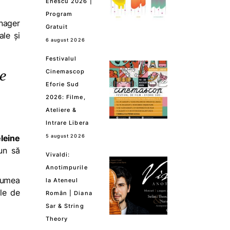
Enescu 2026 |
Program
nager
Gratuit
ale și
6 august 2026
Festivalul
e
Cinemascop
Eforie Sud
2026: Filme,
Ateliere &
Intrare Libera
leine
5 august 2026
pun să
Vivaldi:
Anotimpurile
lumea
la Ateneul
ale de
Român | Diana
Sar & String
Theory