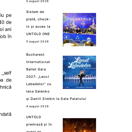
5 august 2026
Sistem de
iu pe
plată, check-
 40 de
in și acces la
oi ani
UNTOLD ONE
job în
5 august 2026
Bucharest
International
Ballet Gala
,self
2027: „Lacul
ba de
Lebedelor” cu
ehnică
Iana Salenko
și Daniil Simkin la Sala Palatului
4 august 2026
îndată
UNTOLD
premiază și în
acest an