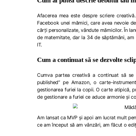
Cum ai putea descrie debutul tău î
Afacerea mea este despre scriere creativă
Facebook unei mămici, care avea nevoie de o
cărți personalizate, vândute mămicilor.
În Ia
de maternitate, dar la 34 de săptămâni, am p
IT.
Cum a continuat să se dezvolte scli
Cumva partea creativă a continuat să se e
published” pe Amazon, o carte-instrument
gestionarea furiei la copii. O carte atipică, 
de gestionare a furiei ce aduce armonie și co
Am lansat ca MVP și apoi am lucrat mult pentru
ce am început să am vânzări, am făcut o ediție