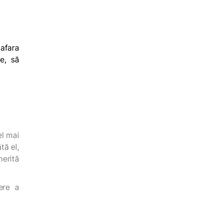
 afara
le, să
el mai
tă el,
merită
ere a