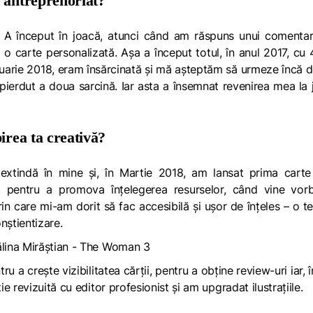
n antreprenoriat?
. A început în joacă, atunci când am răspuns unui comentar
 carte personalizată. Așa a început totul, în anul 2017, cu
nuarie 2018, eram însărcinată și mă așteptăm să urmeze încă d
ierdut a doua sarcină. Iar asta a însemnat revenirea mea la 
pirea ta creativă?
xtindă în mine și, în Martie 2018, am lansat prima carte ,
 pentru a promova înțelegerea resurselor, când vine vor
prin care mi-am dorit să fac accesibilă și ușor de înțeles – o t
nștientizare.
 a crește vizibilitatea cărții, pentru a obține review-uri iar, 
 revizuită cu editor profesionist și am upgradat ilustrațiile.