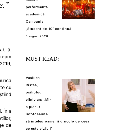
e.”
performanța
academică.
Campania
„Student de 10” continuă
3 august 2026
abilă.
ă m-am
MUST READ:
 2019,
Vasilica
munca
Ristea,
nte cu
psiholog
știind
clinician: „Mi-
a plăcut
. În a
întotdeauna
ilor,
să înțeleg oamenii dincolo de ceea
dge de
ce este vizibil”