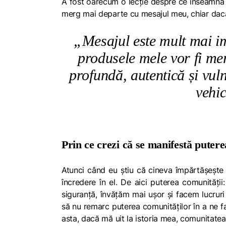
A fost oarecum o lecție despre ce înseamnă î
merg mai departe cu mesajul meu, chiar dacă v
„Mesajul este mult mai i
produsele mele vor fi me
profundă, autentică și vuln
vehic
Prin ce crezi că se manifestă puter
Atunci când eu știu că cineva împărtășește 
încredere în el. De aici puterea comunități
siguranță, învățăm mai ușor și facem lucrur
să nu remarc puterea comunităților în a ne 
asta, dacă mă uit la istoria mea, comunitatea