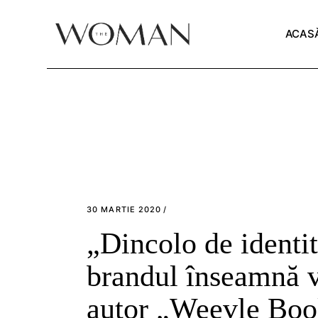
Skip
to
the
ACAS
content
30 MARTIE 2020
„Dincolo de identit
brandul înseamnă v
autor „Weevle Boo