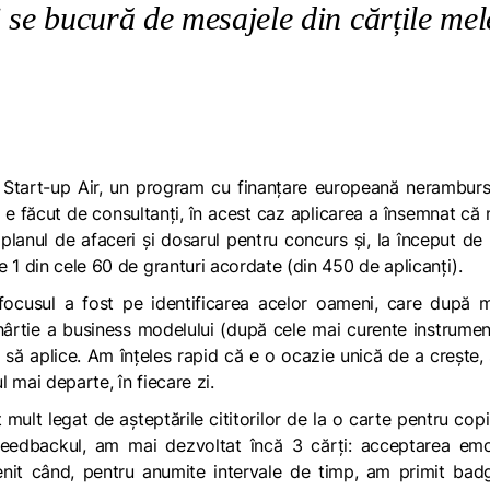
 se bucură de mesajele din cărțile mel
 Start-up Air, un program cu finanțare europeană neramburs
 e făcut de consultanți, în acest caz aplicarea a însemnat c
lanul de afaceri și dosarul pentru concurs și, la început de
 1 din cele 60 de granturi acordate (din 450 de aplicanți).
 focusul a fost pe identificarea acelor oameni, care după 
 hârtie a business modelului (după cele mai curente instrume
 să aplice. Am înțeles rapid că e o ocazie unică de a crește, 
 mai departe, în fiecare zi.
mult legat de așteptările cititorilor de la o carte pentru copii
eedbackul, am mai dezvoltat încă 3 cărți: acceptarea emoți
venit când, pentru anumite intervale de timp, am primit ba