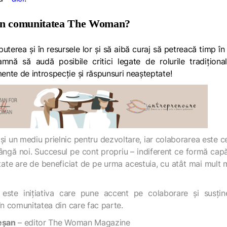
r din comunitatea The Woman?
puterea și în resursele lor și să aibă curaj să petreacă timp în
mnă să audă posibile critici legate de rolurile tradiționa
nte de introspecție și răspunsuri neașteptate!
 un mediu prielnic pentru dezvoltare, iar colaborarea este c
ângă noi. Succesul pe cont propriu – indiferent ce formă capă
ate are de beneficiat de pe urma acestuia, cu atât mai mult 
este inițiativa care pune accent pe colaborare și susțin
 în comunitatea din care fac parte.
eșan
– editor
The Woman Magazine