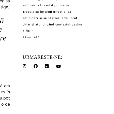
leg să
suficient să rezolvi probleme.
sign.
Trebuie să înțelegi direcția, să
că
anticipezi și să păstrezi echilibrul
chiar și atunci când contextul devine
e
dificil”
tre
25 mai 2026
URMĂREȘTE-NE:
 să am
țim în
nu pot
olo de