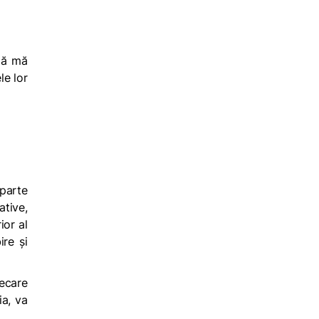
ală mă
le lor
parte
ative,
ior al
ire și
iecare
ia, va