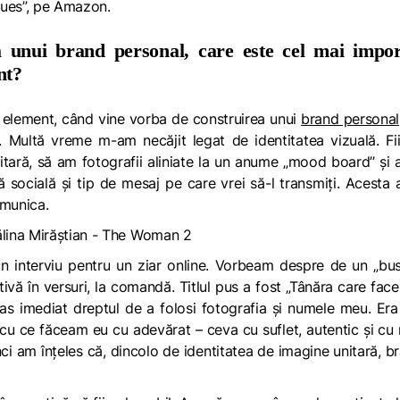
lues”, pe Amazon.
 unui brand personal, care este cel mai impor
nt?
t element, când vine vorba de construirea unui
brand personal
t.
Multă vreme m-am necăjit legat de identitatea vizuală. Fi
tară, să am fotografii aliniate la un anume „mood board’’ și 
ă socială și tip de mesaj pe care vrei să-l transmiți.
Acesta 
omunica.
 interviu pentru un ziar online. Vorbeam despre de un „bus
tivă în versuri, la comandă. Titlul pus a fost
„Tânăra care face
ras imediat dreptul de a folosi fotografia și numele meu. Er
r cu ce făceam eu cu adevărat – ceva cu suflet, autentic și cu
nci am înțeles că, dincolo de identitatea de imagine unitară, b