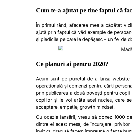
Cum te-a ajutat pe tine faptul că fa
În primul rând, afacerea mea a căpătat vizi
ajută prin faptul că văd exemple de persoane 
și piedicile pe care le depășesc – un fel de 
Ce planuri ai pentru 2020?
Acum sunt pe punctul de a lansa website-ul
operațională și comenzi pentru cărți persona
prin publicarea a două povești pentru copii p
copiilor și le voi arăta acel nucleu, care se 
acceptare, empatie, growth mindset.
Cu ocazia lansării, vreau să donez 1000 de 
dintre ei acest mesaj de încurajare, privitor
invit cu drag să facem împreună o fapta bu