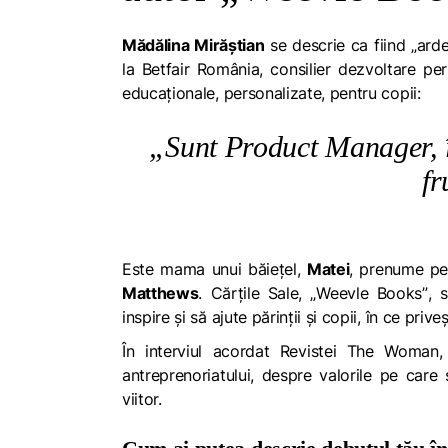
Mădălina Mirăștian
se descrie ca fiind
„arde
la
Betfair România, consilier dezvoltare pers
educaționale, personalizate, pentru copii:
„Sunt Product Manager, î
fr
Este mama unui băiețel,
Matei
, prenume pe
Matthews
. Cărțile Sale, „
Weevle Books”
, 
inspire și să ajute părinții și copii, în ce pri
În interviul acordat Revistei
The Woman
,
antreprenoriatului, despre valorile pe care
viitor.