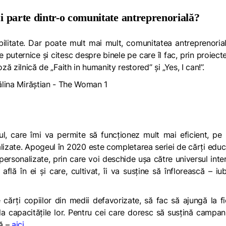
ci parte dintr-o comunitate antreprenorială?
bilitate. Dar poate mult mai mult, comunitatea antreprenori
puternice și citesc despre binele pe care îl fac, prin proiecte
doză zilnică de
„Faith in humanity restored’
’ și
„Yes, I can!’’.
, care îmi va permite să funcționez mult mai eficient, pe 
lizate.
Apogeul în 2020 este completarea seriei de cărți educ
ersonalizate, prin care voi deschide ușa către universul inter
află în ei și care, cultivat, îi va susține să înflorească – iub
cărți copiilor din medii defavorizate, să fac să ajungă la f
 la capacitățile lor. Pentru cei care doresc să susțină campan
nă –
aici
.