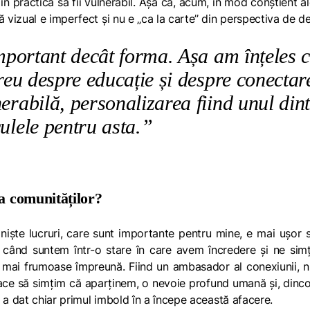
n practică să fii vulnerabil. Așa că, acum, în mod conștient a
izual e imperfect și nu e „ca la carte’’ din perspectiva de de
mportant decât forma. Așa am înțeles 
reu despre educație și despre conectar
erabilă, personalizarea fiind unul din
ulele pentru asta.”
ea comunităților?
niște lucruri, care sunt importante pentru mine, e mai ușor
i: când suntem într-o stare în care avem încredere și ne sim
i mai frumoase împreună. Fiind un ambasador al conexiunii, 
face să simțim că aparținem, o nevoie profund umană și, dinc
 a dat chiar primul imbold în a începe această afacere.