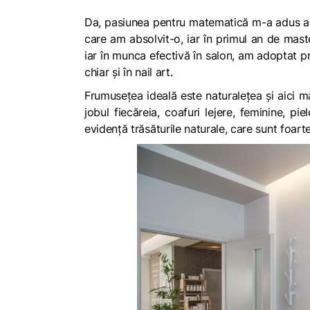
Da, pasiunea pentru matematică m-a adus aic
care am absolvit-o, iar în primul an de mas
iar în munca efectivă în salon, am adoptat pr
chiar și în nail art.
Frumusețea ideală este naturalețea și aici mă 
jobul fiecăreia, coafuri lejere, feminine, pie
evidență trăsăturile naturale, care sunt foar