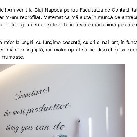
i! Am venit la Cluj-Napoca pentru Facultatea de Contabilita
ter m-am reprofilat. Matematica mă ajută în munca de antrep
oporțiile geometrice și le aplic în fiecare manichiură pe care 
refer la unghii cu lungime decentă, culori și nail art, în func
lea mâinilor îngrijită, iar make-up-ul să fie discret și să sco
te frumoase.