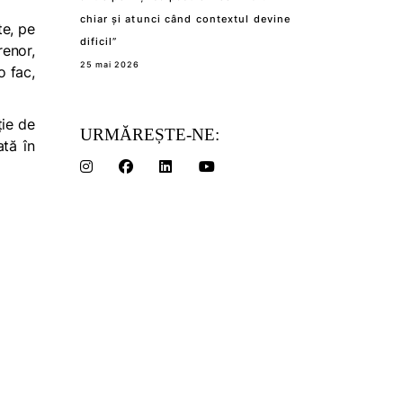
chiar și atunci când contextul devine
te, pe
dificil”
renor,
25 mai 2026
o fac,
ție de
URMĂREȘTE-NE:
ată în