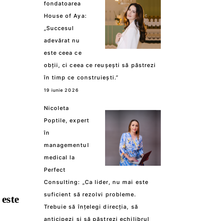
fondatoarea
House of Aya:
„Succesul
adevărat nu
este ceea ce
obții, ci ceea ce reușești să păstrezi
în timp ce construiești.”
19 iunie 2026
Nicoleta
Poptile, expert
în
managementul
medical la
Perfect
Consulting: „Ca lider, nu mai este
suficient să rezolvi probleme.
este
Trebuie să înțelegi direcția, să
anticipezi și să păstrezi echilibrul