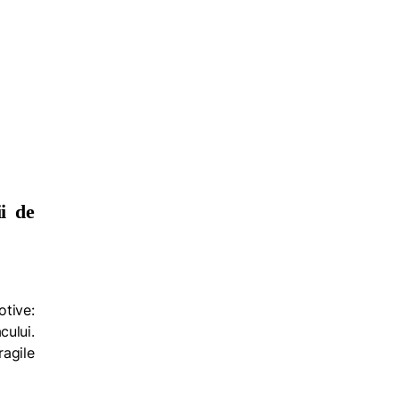
i de
otive:
ului.
ragile