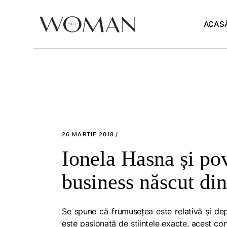
Skip
to
the
ACAS
content
26 MARTIE 2018
Ionela Hasna și po
business născut di
Se spune că frumusețea este relativă și depi
este pasionată de științele exacte, acest co