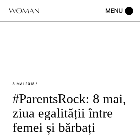
Skip
to
the
content
8 MAI 2018
#ParentsRock: 8 mai,
ziua egalității între
femei și bărbați