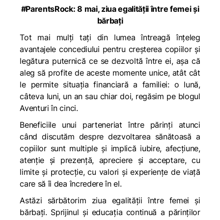
#ParentsRock: 8 mai, ziua egalității între femei și
bărbați
Tot mai mulți tați din lumea întreagă înțeleg
avantajele concediului pentru creșterea copiilor și
legătura puternică ce se dezvoltă între ei, așa că
aleg să profite de aceste momente unice, atât cât
le permite situația financiară a familiei: o lună,
câteva luni, un an sau chiar doi, regăsim pe blogul
Aventuri în cinci.
Beneficiile unui parteneriat între părinți atunci
când discutăm despre dezvoltarea sănătoasă a
copiilor sunt multiple și implică iubire, afecțiune,
atenție și prezență, apreciere și acceptare, cu
limite și protecție, cu valori și experiențe de viață
care să îi dea încredere în el.
Astăzi sărbătorim ziua egalității între femei și
bărbați. Sprijinul și educația continuă a părinților