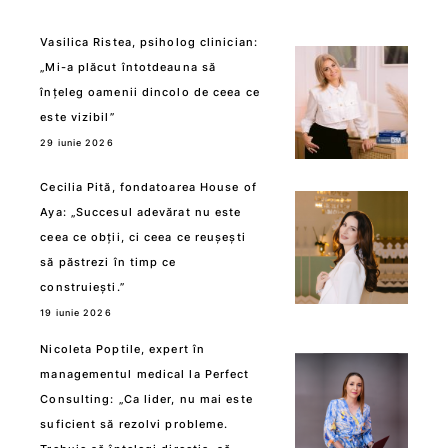
Vasilica Ristea, psiholog clinician:
„Mi-a plăcut întotdeauna să
înțeleg oamenii dincolo de ceea ce
este vizibil”
29 iunie 2026
Cecilia Pită, fondatoarea House of
Aya: „Succesul adevărat nu este
ceea ce obții, ci ceea ce reușești
să păstrezi în timp ce
construiești.”
19 iunie 2026
Nicoleta Poptile, expert în
managementul medical la Perfect
Consulting: „Ca lider, nu mai este
suficient să rezolvi probleme.