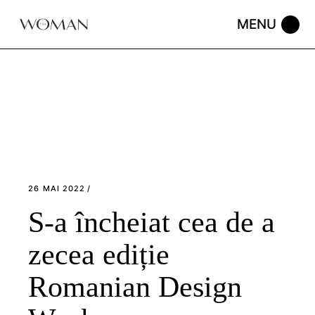
Skip
to
the
content
26 MAI 2022
S-a încheiat cea de a
zecea ediție
Romanian Design