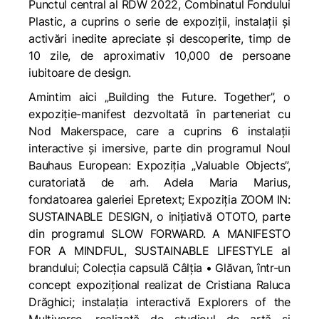
Punctul central al RDW 2022, Combinatul Fondului
Plastic, a cuprins o serie de expoziții, instalații și
activări inedite apreciate și descoperite, timp de
10 zile, de aproximativ 10,000 de persoane
iubitoare de design.
Amintim aici „Building the Future. Together”, o
expoziție-manifest dezvoltată în parteneriat cu
Nod Makerspace, care a cuprins 6 instalații
interactive și imersive, parte din programul Noul
Bauhaus European: Expoziția „Valuable Objects”,
curatoriată de arh. Adela Maria Marius,
fondatoarea galeriei Epretext; Expoziția ZOOM IN:
SUSTAINABLE DESIGN, o inițiativă OTOTO, parte
din programul SLOW FORWARD. A MANIFESTO
FOR A MINDFUL, SUSTAINABLE LIFESTYLE al
brandului; Colecția capsulă Câlția • Glăvan, într-un
concept expozițional realizat de Cristiana Raluca
Drăghici; instalația interactivă Explorers of the