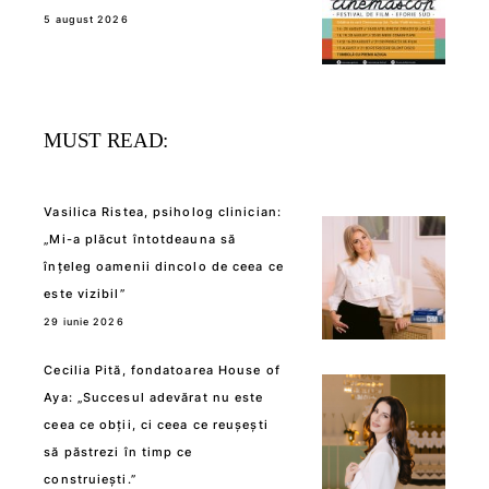
5 august 2026
MUST READ:
Vasilica Ristea, psiholog clinician:
„Mi-a plăcut întotdeauna să
înțeleg oamenii dincolo de ceea ce
este vizibil”
29 iunie 2026
Cecilia Pită, fondatoarea House of
Aya: „Succesul adevărat nu este
ceea ce obții, ci ceea ce reușești
să păstrezi în timp ce
construiești.”