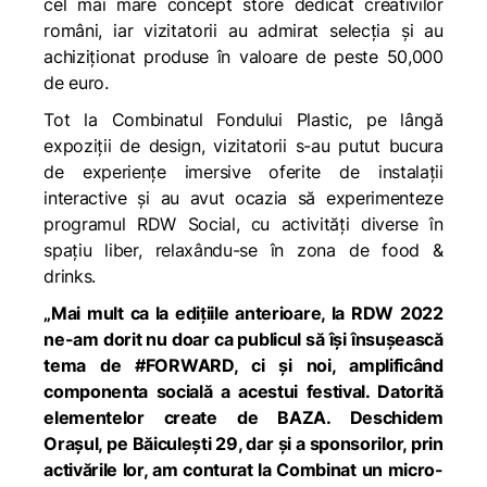
cel mai mare concept store dedicat creativilor
români, iar vizitatorii au admirat selecția și au
achiziționat produse în valoare de peste 50,000
de euro.
Tot la Combinatul Fondului Plastic, pe lângă
expoziții de design, vizitatorii s-au putut bucura
de experiențe imersive oferite de instalații
interactive și au avut ocazia să experimenteze
programul RDW Social, cu activități diverse în
spațiu liber, relaxându-se în zona de food &
drinks.
„Mai mult ca la edițiile anterioare, la RDW 2022
ne-am dorit nu doar ca publicul să își însușească
tema de #FORWARD, ci și noi, amplificând
componenta socială a acestui festival. Datorită
elementelor create de BAZA. Deschidem
Orașul, pe Băiculești 29, dar și a sponsorilor, prin
activările lor, am conturat la Combinat un micro-