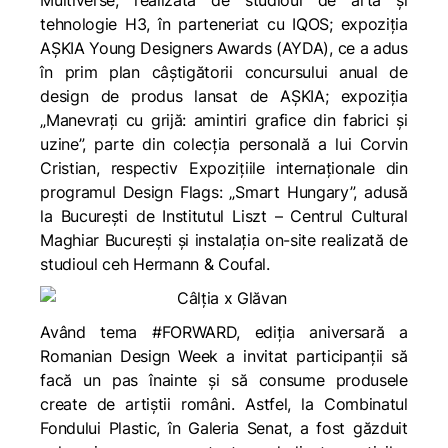
Multiverse, realizată de studioul de artă și
tehnologie H3, în parteneriat cu IQOS; expoziția
AȘKIA Young Designers Awards (AYDA), ce a adus
în prim plan câștigătorii concursului anual de
design de produs lansat de AȘKIA; expoziția
„Manevrați cu grijă: amintiri grafice din fabrici și
uzine”, parte din colecția personală a lui Corvin
Cristian, respectiv Expozițiile internaționale din
programul Design Flags: „Smart Hungary”, adusă
la București de Institutul Liszt – Centrul Cultural
Maghiar București și instalația on-site realizată de
studioul ceh Hermann & Coufal.
Având tema #FORWARD, ediția aniversară a
Romanian Design Week a invitat participanții să
facă un pas înainte și să consume produsele
create de artiștii români. Astfel, la Combinatul
Fondului Plastic, în Galeria Senat, a fost găzduit