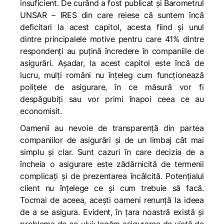
insuficient. De curând a fost publicat și Barometrul
UNSAR – IRES din care reiese că suntem încă
deficitari la acest capitol, acesta fiind și unul
dintre principalele motive pentru care 41% dintre
respondenți au puțină încredere în companiile de
asigurări. Așadar, la acest capitol este încă de
lucru, mulți români nu înțeleg cum funcționează
polițele de asigurare, în ce măsură vor fi
despăgubiți sau vor primi înapoi ceea ce au
economisit.
Oamenii au nevoie de transparență din partea
companiilor de asigurări și de un limbaj cât mai
simplu și clar. Sunt cazuri în care decizia de a
încheia o asigurare este zădărnicită de termenii
complicați și de prezentarea încâlcită. Potențialul
client nu înțelege
ce
și
cum
trebuie să facă.
Tocmai de aceea, aceşti oameni renunţă la ideea
de a se asigura. Evident, în țara noastră există și