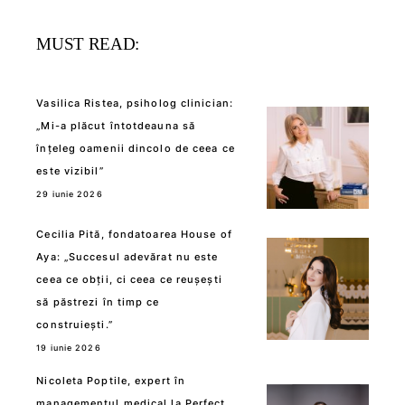
MUST READ:
Vasilica Ristea, psiholog clinician:
„Mi-a plăcut întotdeauna să
înțeleg oamenii dincolo de ceea ce
este vizibil”
29 iunie 2026
Cecilia Pită, fondatoarea House of
Aya: „Succesul adevărat nu este
ceea ce obții, ci ceea ce reușești
să păstrezi în timp ce
construiești.”
19 iunie 2026
Nicoleta Poptile, expert în
managementul medical la Perfect