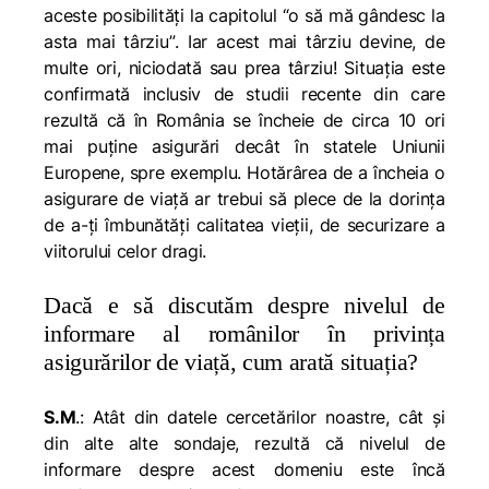
aceste posibilităţi la capitolul
“o să mă gândesc la
asta mai târziu”
. Iar acest
mai
t
ârziu
devine, de
multe ori,
niciodată
sau
prea târziu
! Situaţia este
confirmată inclusiv de studii recente din care
rezultă că în România se încheie de circa 10 ori
mai puține asigurări decât în statele Uniunii
Europene, spre exemplu. Hotărârea de a încheia o
asigurare de viață ar trebui să plece de la dorinţa
de a-ţi îmbunătăţi calitatea vieții, de securizare a
viitorului celor dragi.
Dacă e să discutăm despre nivelul de
informare al românilor în privința
asigurărilor de viață, cum arată situația?
S.M
.: Atât din datele cercetărilor noastre, cât și
din alte alte sondaje, rezultă că nivelul de
informare despre acest domeniu este încă