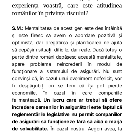
experiența voastră, care este atitudinea
românilor în privința riscului?
S.M
.: Mentalitatea de acest gen este des întâlnită
şi este firesc să avem o abordare pozitivă şi
optimistă, dar pregătirea şi planificarea ne ajută
să depăşim situaţii dificile, dar reale. Dacă totuşi o
parte dintre români depășesc această mentalitate,
apare problema neîncrederii în modul de
funcționare a sistemului de asigurări. Nu sunt
convinși că, în cazul unui eveniment nefericit, vor
fi despăgubiți ori se tem că își pot pierde
economiile, în cazul în care companiile
falimentează.
Un lucru care ar trebui să ofere
încredere oamenilor în asigurători este faptul că
reglementările legislative nu permit companiilor
de asigurări să funcţioneze fără să aibă o marjă
de solvabilitate.
În cazul nostru, Aegon avea, la