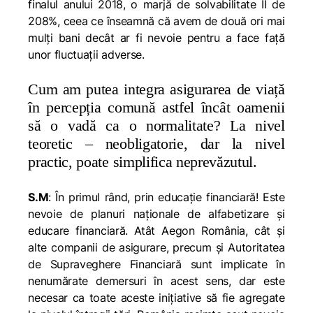
finalul anului 2018, o marjă de solvabilitate II de
208%, ceea ce înseamnă că avem de două ori mai
mulţi bani decât ar fi nevoie pentru a face faţă
unor fluctuaţii adverse.
Cum am putea integra asigurarea de viață
în percepția comună astfel încât oamenii
să o vadă ca o normalitate? La nivel
teoretic – neobligatorie, dar la nivel
practic, poate simplifica neprevăzutul.
S.M
: În primul rând, prin educație financiară! Este
nevoie de planuri naționale de alfabetizare și
educare financiară. Atât Aegon România, cât și
alte companii de asigurare, precum și Autoritatea
de Supraveghere Financiară sunt implicate în
nenumărate demersuri în acest sens, dar este
necesar ca toate aceste inițiative să fie agregate