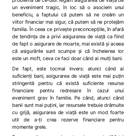
problema
de ce-ului:
legăm asigurarea de viață de
un eveniment tragic, în loc să o asociem unui
beneficiu, a faptului că putem să ne creăm un
viitor financiar mai sigur, că putem să ne protejăm
familia. În ceea ce privește preconcepțiile, în afară
de tendința de a privi asigurarea de viață ca fiind
de fapt o
asigurare de moarte,
mai există și aceea
că asigurările sunt scumpe și că încheierea lor
este un moft, ceva ce faci doar când ai mulți bani.
De fapt, este tocmai invers: atunci când ai
suficienţi bani, asigurarea de viaţă este mai puţin
stringentă pentru că există suficiente resurse
financiare pentru redresare în cazul unui
eveniment grav în familie. Pe când, atunci când
banii sunt mai puţini, iar resursele trebuie drămuite
cu grijă, asigurarea de viaţă este un mod foarte
util de a-ţi crea rezerve financiare pentru
momente grele.