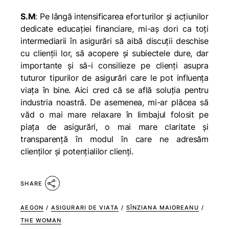
S.M
: Pe lângă intensificarea eforturilor şi acţiunilor
dedicate educaţiei financiare, mi-aş dori ca toţi
intermediarii în asigurări să aibă discuţii deschise
cu clienţii lor, să acopere şi subiectele dure, dar
importante şi să-i consilieze pe clienţi asupra
tuturor tipurilor de asigurări care le pot influenţa
viaţa în bine. Aici cred că se află soluţia pentru
industria noastră. De asemenea, mi-ar plăcea să
văd o mai mare relaxare în limbajul folosit pe
piața de asigurări, o mai mare claritate și
transparență în modul în care ne adresăm
clienților și potențialilor clienți.
SHARE
AEGON
/
ASIGURARI DE VIATA
/
SÎNZIANA MAIOREANU
/
THE WOMAN