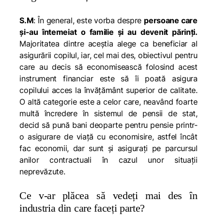
S.M
: În general, este vorba despre
persoane care
şi-au întemeiat o familie şi au devenit părinţi.
Majoritatea dintre aceştia alege ca beneficiar al
asigurării copilul, iar, cel mai des, obiectivul pentru
care au decis să economisească folosind acest
instrument financiar este să îi poată asigura
copilului acces la învăţământ superior de calitate.
O altă categorie este a celor care, neavând foarte
multă încredere în sistemul de pensii de stat,
decid să pună bani deoparte pentru pensie printr-
o asigurare de viaţă cu economisire, astfel încât
fac economii, dar sunt şi asiguraţi pe parcursul
anilor contractuali în cazul unor situaţii
neprevăzute.
Ce v-ar plăcea să vedeți mai des în
industria din care faceți parte?