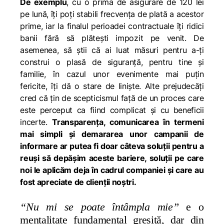
De exemplu
, cu o prima de asigurare de 120 lei
pe lună, îți poți stabili frecvența de plată a acestor
prime, iar la finalul perioadei contractuale îți ridici
banii fără să plătești impozit pe venit. De
asemenea, să știi că ai luat măsuri pentru a-ți
construi o plasă de siguranță, pentru tine și
familie, în cazul unor evenimente mai puțin
fericite, îți dă o stare de liniște. Alte prejudecăți
cred că țin de scepticismul față de un proces care
este perceput ca fiind complicat și cu beneficii
incerte.
Transparenţa, comunicarea în termeni
mai simpli şi demararea unor campanii de
informare ar putea fi doar câteva soluţii pentru a
reuşi să depăşim aceste bariere, soluţii pe care
noi le aplicăm deja în cadrul companiei şi care au
fost apreciate de clienţii noştri.
“Nu mi se poate
întâmpla mie
”
e o
mentalitate fundamental greșită, dar din