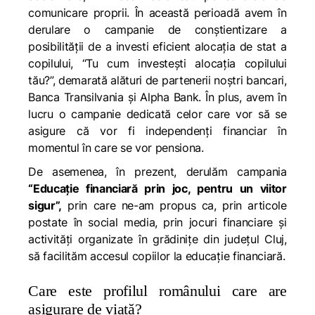
comunicare proprii. În această perioadă avem în
derulare o campanie de conştientizare a
posibilităţii de a investi eficient alocaţia de stat a
copilului,
“Tu cum investeşti alocaţia copilului
tău?”
, demarată alături de partenerii noştri bancari,
Banca Transilvania şi Alpha Bank. În plus, avem în
lucru o campanie dedicată celor care vor să se
asigure că vor fi independenţi financiar în
momentul în care se vor pensiona.
De asemenea, în prezent, derulăm campania
“Educație financiară prin joc, pentru un viitor
sigur”,
prin care ne-am propus ca, prin articole
postate în social media, prin jocuri financiare şi
activităţi organizate în grădiniţe din judeţul Cluj,
să facilităm accesul copiilor la educație financiară.
Care este profilul românului care are
asigurare de viață?