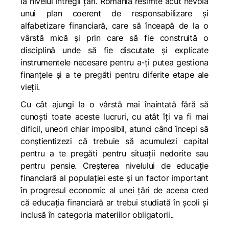
la nivelul întregii țări. România resimte acut nevoia
unui plan coerent de responsabilizare şi
alfabetizare financiară, care să înceapă de la o
vârstă mică și prin care să fie construită o
disciplină unde să fie discutate și explicate
instrumentele necesare pentru a-ți putea gestiona
finanțele și a te pregăti pentru diferite etape ale
vieţii.
Cu cât ajungi la o vârstă mai înaintată fără să
cunoști toate aceste lucruri, cu atât îți va fi mai
dificil, uneori chiar imposibil, atunci când începi să
conștientizezi că trebuie să acumulezi capital
pentru a te pregăti pentru situații nedorite sau
pentru pensie. Creșterea nivelului de educație
financiară al populației este și un factor important
în progresul economic al unei țări de aceea cred
că educația financiară ar trebui studiată în școli și
inclusă în categoria materiilor obligatorii..